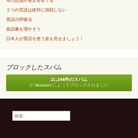
耳の記憶が発音を育てる
２つの言語は絶対に混戦しない
英語の呼吸法
仮語彙を増やそう
日本人が英語を使う姿を見せましょう！
ブロックしたスパム
21,244件のスパム
が
Akismet
によってブロックされました
検
索
: