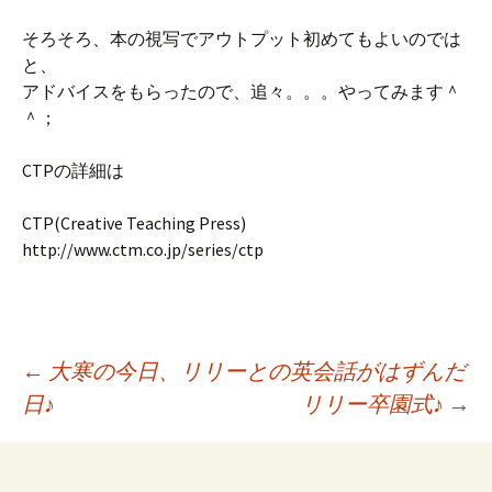
そろそろ、本の視写でアウトプット初めてもよいのでは
と、
アドバイスをもらったので、追々。。。やってみます＾
＾；
CTPの詳細は
CTP(Creative Teaching Press)
http://www.ctm.co.jp/series/ctp
←
大寒の今日、リリーとの英会話がはずんだ
日♪
リリー卒園式♪
→
投