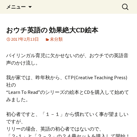
英語苦手ママでも、英語を我が子にプ
コ
検
国産バイリンガル育児
メニュー
ン
索:
レゼント
テ
ン
おウチ英語の 効果絶大CD絵本
ツ
2017年2月13日
未分類
へ
移
動
バイリンガル育児に欠かせないのが、おウチでの英語音
声のかけ流し。
我が家では、昨年秋から、CTP(Creative Teaching Press)
社の
“Learn To Read”のシリーズの絵本とCDを購入して始めて
みました。
初心者ですと、「１－１」から慣れていく事が望ましい
ですが、
リリーの場合、英語の初心者ではないので、
「２-１」と「２－２」の２４冊セットを購入して開始！