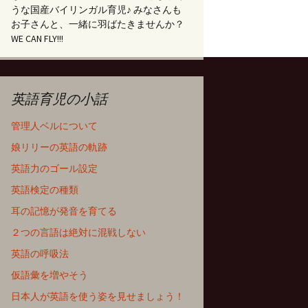
うな国産バイリンガル育児♪ みなさんも
お子さんと、一緒に羽ばたきませんか？
WE CAN FLY!!!
英語育児の小話
管理人ベルについて
娘リリーの英語の軌跡
英語力のゴール設定
英語検定の種類
耳の記憶が発音を育てる
２つの言語は絶対に混戦しない
英語の呼吸法
仮語彙を増やそう
日本人が英語を使う姿を見せましょう！