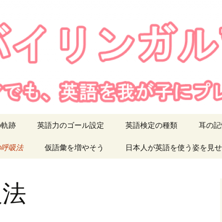
我が子にプレゼント
リンガル育児
の軌跡
英語力のゴール設定
英語検定の種類
耳の記
の呼吸法
仮語彙を増やそう
日本人が英語を使う姿を見せ
吸法