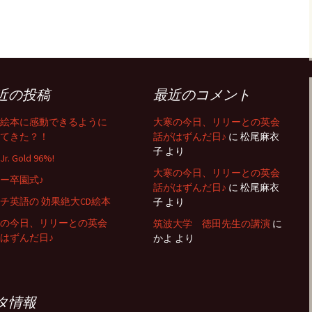
近の投稿
最近のコメント
絵本に感動できるように
大寒の今日、リリーとの英会
てきた？！
話がはずんだ日♪
に
松尾麻衣
子
より
r. Gold 96%!
大寒の今日、リリーとの英会
ー卒園式♪
話がはずんだ日♪
に
松尾麻衣
チ英語の 効果絶大CD絵本
子
より
の今日、リリーとの英会
筑波大学 徳田先生の講演
に
はずんだ日♪
かよ
より
タ情報