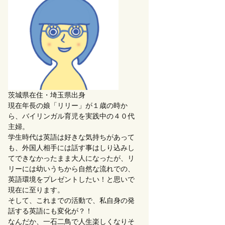
茨城県在住・埼玉県出身
現在年長の娘「リリー」が１歳の時か
ら、バイリンガル育児を実践中の４０代
主婦。
学生時代は英語は好きな気持ちがあって
も、外国人相手には話す事はしり込みし
てできなかったまま大人になったが、リ
リーには幼いうちから自然な流れでの、
英語環境をプレゼントしたい！と思いで
現在に至ります。
そして、これまでの活動で、私自身の発
話する英語にも変化が？！
なんだか、一石二鳥で人生楽しくなりそ