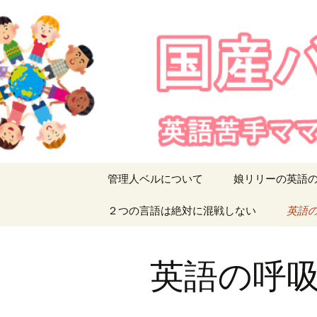
英語苦手ママでも、英語を
国産バイ
コ
管理人ベルについて
娘リリーの英語
ン
テ
２つの言語は絶対に混戦しない
英語
ン
ツ
へ
英語の呼
移
動